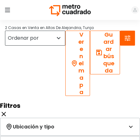
2 Casas en Venta en Altos De Alejandria, Tunja
V
Gu
er
ard
e
ar
n
bús
el
que
m
da
a
p
a
Filtros