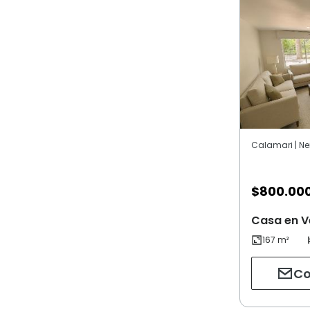
Calamari | Ne
$
800.00
Casa en V
Co