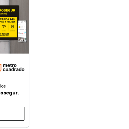
los
rosegur.