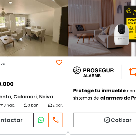
iva
0.000
Protege tu inmueble
con 
enta, Calamari, Neiva
alarmas de P
sistemas de
ntactar
Cotizar