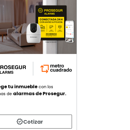
ege tu inmueble
con los
alarmas de Prosegur.
mas de
Cotizar