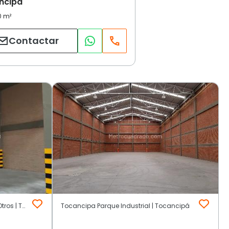
ncipá
Contactar
Parque Industrial en Tocancipá | Otros | Tocancipá
Tocancipa Parque Industrial | Tocancipá