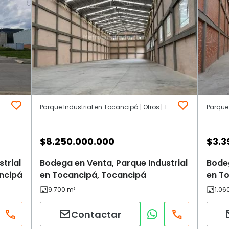
Parque Industrial Zona Franca Tocancipa | Otros | Tocancipá
Parque Industrial en Tocancipá | Otros | Tocancipá
$
8.250.000.000
$
3.3
trial
Bodega en Venta, Parque Industrial
Bodeg
ncipá
en Tocancipá, Tocancipá
en T
Contactar