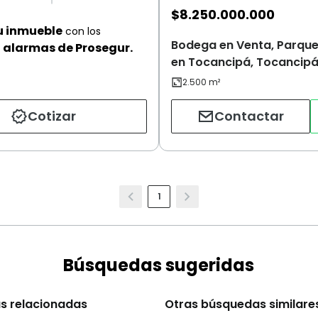
$
8.250.000.000
u inmueble
con los
Bodega en Venta, Parque 
alarmas de Prosegur.
en Tocancipá, Tocancip
Cotizar
Contactar
1