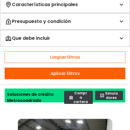
Limpiar filtros
Aplicar filtros
Compr
Simula
Soluciones de crédito
a
dores
Metrocuadrado
cartera