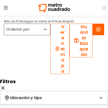
Más de 30 Bodegas en Venta en El Rubi, Bogotá
V
Gu
er
ard
e
ar
n
bús
el
que
m
da
a
p
a
Filtros