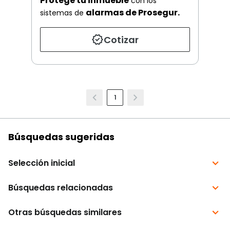
Protege tu inmueble
con los
alarmas de Prosegur.
sistemas de
Cotizar
1