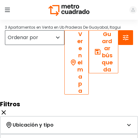
3 Apartamentos en Venta en Ub Praderas De Guayabal, Itagui
V
Gu
er
ard
e
ar
n
bús
el
que
m
da
a
p
a
Filtros