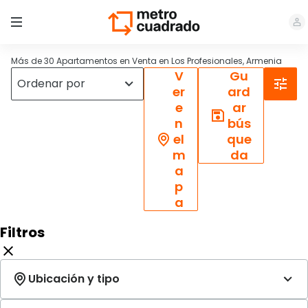
Más de 30 Apartamentos en Venta en Los Profesionales, Armenia
V
Gu
er
ard
e
ar
n
bús
el
que
m
da
a
p
a
Filtros