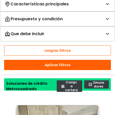
Limpiar filtros
Aplicar filtros
Compr
Simula
Soluciones de crédito
a
dores
Metrocuadrado
cartera