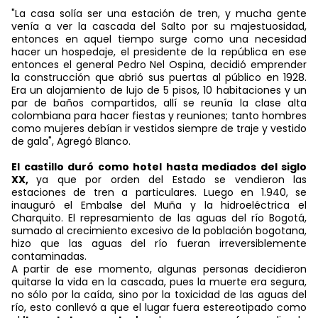
"La casa solía ser una estación de tren, y mucha gente
venía a ver la cascada del Salto por su majestuosidad,
entonces en aquel tiempo surge como una necesidad
hacer un hospedaje, el presidente de la república en ese
entonces el general Pedro Nel Ospina, decidió emprender
la construcción que abrió sus puertas al público en 1928.
Era un alojamiento de lujo de 5 pisos, 10 habitaciones y un
par de baños compartidos, allí se reunía la clase alta
colombiana para hacer fiestas y reuniones; tanto hombres
como mujeres debían ir vestidos siempre de traje y vestido
de gala", Agregó Blanco.
El castillo duró como hotel hasta mediados del siglo
XX,
ya que por orden del Estado se vendieron las
estaciones de tren a particulares. Luego en 1.940, se
inauguró el Embalse del Muña y la hidroeléctrica el
Charquito. El represamiento de las aguas del río Bogotá,
sumado al crecimiento excesivo de la población bogotana,
hizo que las aguas del río fueran irreversiblemente
contaminadas.
A partir de ese momento, algunas personas decidieron
quitarse la vida en la cascada, pues la muerte era segura,
no sólo por la caída, sino por la toxicidad de las aguas del
río, esto conllevó a que el lugar fuera estereotipado como