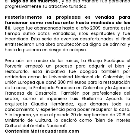
el
'lago de los muertos',
y de esa manera fue perdiendo
progresivamente su atractivo turístico.
Posteriormente la propiedad es vendida para
funcionar como restaurante hasta mediados de los
80
, luego fue abandonada hasta el año 2009, durante este
tiempo sufrió actos vandálicos, ritos espirituales y fue
incendiada
.
Esta serie de eventos desafortunados al final
entristecieron una obra arquitectónica digna de admirar y
hasta la pusieron en riesgo de colapso.
Pero aún en medio de las ruinas, La Granja Ecológica el
Porvenir empezó un proceso para adquirir el bien y
restaurarlo, esta iniciativa fue acogida también por
entidades como la Universidad Nacional de Colombia, la
Unión Europea que donó 300 mil euros para la restauración
de la casa, la Embajada Francesa en Colombia y la Agencia
Francesa de Desarrollo. También por profesionales del
sector, como el ingeniero Luis Guillermo Aycardi, la
arquitecta Claudia Hernández, que donaron todo su
conocimiento y experiencia para poder recuperar la casa.
Y lo lograron, ya que el pasado 20 de septiembre de 2018 el
Ministerio de Cultura, lo declaró como "bien de Interés
Cultural del ámbito Nacional".
Contenido Metrocuadrado.com