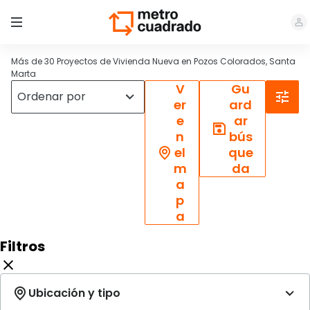
Más de 30 Proyectos de Vivienda Nueva en Pozos Colorados, Santa
Marta
V
Gu
er
ard
e
ar
n
bús
el
que
m
da
a
p
a
Filtros