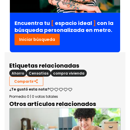
Encuentra tu
[
espacio ideal
]
con la
búsqueda personalizada en metro.
Iniciar búsqueda
Etiquetas relacionadas
Ahorro
Censatías
compra vivienda
Compartir
¿Te gustó esta nota?
Promedio
0
|
0
votos totales
Otros artículos relacionados