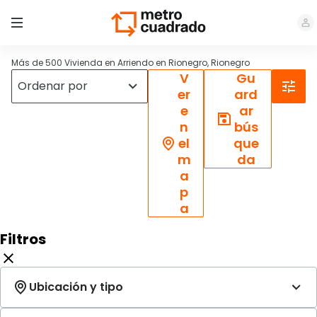
Más de 500 Vivienda en Arriendo en Rionegro, Rionegro
V
Gu
er
ard
e
ar
n
bús
el
que
m
da
a
p
a
Filtros