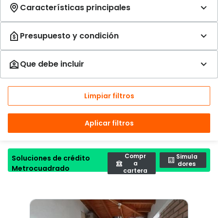
Limpiar filtros
Aplicar filtros
Compr
Simula
Soluciones de crédito
a
dores
Metrocuadrado
cartera