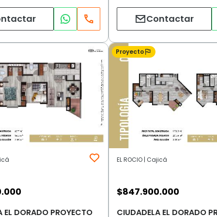
ntactar
Contactar
Proyecto
jicá
EL ROCIO | Cajicá
0.000
$
847.900.000
A EL DORADO PROYECTO
CIUDADELA EL DORADO P