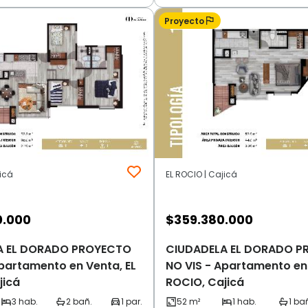
Proyecto
jicá
EL ROCIO | Cajicá
0.000
$
359.380.000
A EL DORADO PROYECTO
CIUDADELA EL DORADO P
Apartamento en Venta, EL
NO VIS - Apartamento en 
jicá
ROCIO, Cajicá