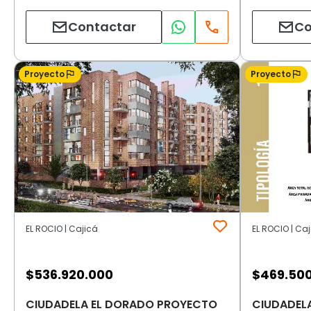
Contactar
Co
Proyecto
Proyecto
EL ROCIO | Cajicá
EL ROCIO | Ca
$
536.920.000
$
469.50
CIUDADELA EL DORADO PROYECTO
CIUDADEL