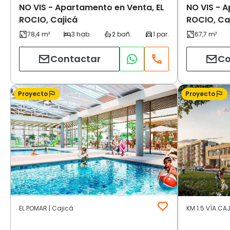
NO VIS - Apartamento en Venta, EL
NO VIS - 
ROCIO, Cajicá
ROCIO, Ca
Contactar
Co
Proyecto
Proyecto
EL POMAR | Cajicá
KM 1.5 VÍA CA