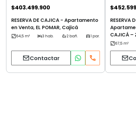
$
403.499.900
$
452.59
RESERVA DE CAJICA - Apartamento
RESERVA D
en Venta, EL POMAR, Cajicá
Apartamen
CAJICÁ – 
Contactar
Co