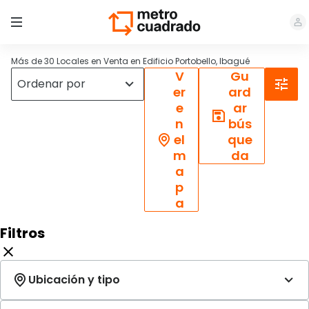
Más de 30 Locales en Venta en Edificio Portobello, Ibagué
V
Gu
er
ard
e
ar
n
bús
el
que
m
da
a
p
a
Filtros