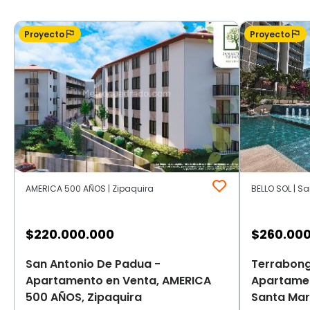
Proyecto
Proyecto
AMERICA 500 AÑOS | Zipaquira
BELLO SOL | S
$
220.000.000
$
260.00
San Antonio De Padua -
Terrabong
Apartamento en Venta, AMERICA
Apartamen
500 AÑOS, Zipaquira
Santa Mar