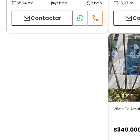
Contactar
Co
Villas De Alca
$
340.00