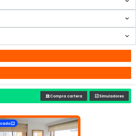
Compra cartera
Simuladores
acado