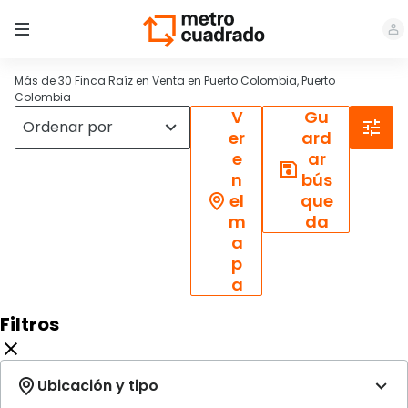
Más de 30 Finca Raíz en Venta en Puerto Colombia, Puerto
Colombia
V
Gu
er
ard
e
ar
n
bús
el
que
m
da
a
p
a
Filtros