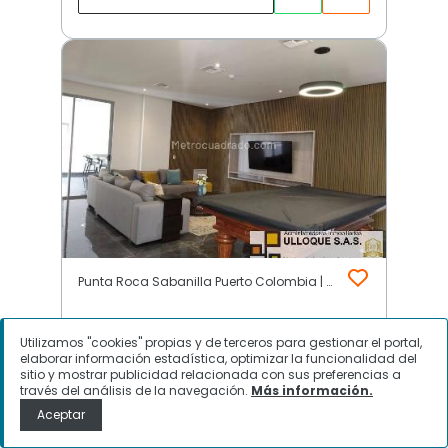
Punta Roca Sabanilla Puerto Colombia | Otros | Puerto Colombia
Utilizamos "cookies" propias y de terceros para gestionar el portal,
$
800.000.000
elaborar información estadística, optimizar la funcionalidad del
sitio y mostrar publicidad relacionada con sus preferencias a
Apartamento en Venta, Punta Roca
través del análisis de la navegación.
Más información.
Sabanilla Puerto Colombia, Puerto
Aceptar
Colombia