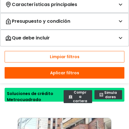
Limpiar filtros
Aplicar filtros
Compr
Simula
Soluciones de crédito
a
dores
Metrocuadrado
cartera